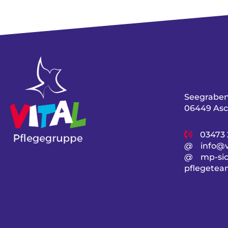
Seegraben
06449 Asc
03473 
@
info@v
@
mp-sic
pflegetea